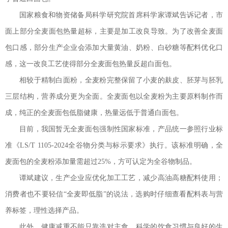
国家粮食和物资储备局科学研究院首席科学家谭斌告诉记者，市
面上部分全麦面包热量超标，主要是加工改良导致。为了改善全麦面
包口感，部分生产企业会添加大量黄油、奶粉、白砂糖等配料优化口
感，这一改良工艺使得部分全麦面包热量反超白面包。
相较于精制白面粉，全麦粉完整保留了小麦的麸皮、胚芽与胚乳
三层结构，营养成分更为全面。全麦面包以全麦粉为主要原料制作而
成，纯正的全麦面包低脂健康，热量远低于普通白面包。
目前，我国暂无全麦面包强制性国家标准，产品统一参照行业标
准《LS/T 1105-2024全谷物分类与标示要求》执行。该标准明确，全
麦面包的全麦粉添加量需超过25%，方可认定为全谷物制品。
谭斌建议，生产企业应优化加工工艺，减少高油高糖配料使用；
消费者也不要轻信“全麦即低脂”的说法，选购时仔细查看配料表与营
养标签，理性选择产品。
此外，健康减重不能只靠选对主食，科学的饮食习惯与良好的生