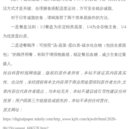
活方式才是关键。合理膳食搭配适度运动，方可安全稳步减脂。
对于日常减脂饮食，谭斌推荐了两个简单易操作的方法。
一是餐盘法则：1/2餐盘为非淀粉类蔬菜、1/4为全谷物主食、1/4
为优质蛋白质。
二是进餐顺序：可按照“汤-蔬菜-蛋白质-碳水化合物（包括全麦面
包）”的顺序用餐，有助于增强饱腹感，稳定餐后血糖，减少主食过量
摄入。
转自科普时报网络版，版权归原作者所有，本站不保证其内容真实
性、合法性，未经授权将本文内容用于商业用途需得到原作者允许;文
章内容仅代表作者观点，与本站无关，本站不建议或引导性建议任何
投资；用户因第三方链接造成损失的，本站不承担任何责任。
原文网址：
https://digitalpaper.stdaily.com/http_www.kjrb.com/kjwzb/html/2026-
06/19/content_606578.htm?